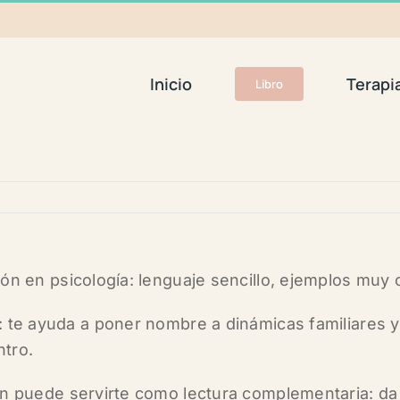
Inicio
Terapi
Libro
ión en psicología:
lenguaje sencillo
, ejemplos muy c
: te ayuda a
poner nombre
a dinámicas familiares y
ntro.
n puede servirte como lectura complementaria:
da