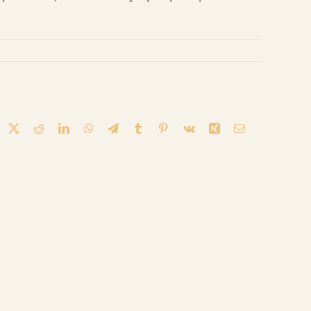
acebook
X
Reddit
LinkedIn
WhatsApp
Telegram
Tumblr
Pinterest
Vk
Xing
Correo
Electronico