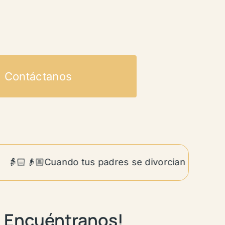
Contáctanos
🏻👴🏼Cuando tus padres se divorcian siendo adult
Encuéntranos!