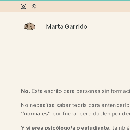
Skip
Instagram
WhatsApp
to
content
No.
Está escrito para personas sin formac
No necesitas saber teoría para entenderlo
“normales”
por fuera, pero duelen por de
Y si eres psicólogo/a o estudiante,
tambié