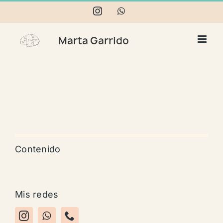
Skip
Instagram
WhatsApp
to
content
Contenido
Mis redes