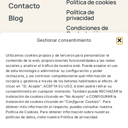
Política de cookies
Contacto
Política de
Blog
privacidad
Condiciones de
Contratación y
Envios
Gestionar consentimiento
Política de
devoluciones,
Utilizamos cookies propias y de terceros para personalizar el
reembolsos y
contenido de la web, proporcionarles funcionalidades a las redes
cancelación de
sociales y analizar el tráfico de nuestra web. Puede aceptar el uso
pedidos
de esta tecnología o administrar su configuración y poder
rechazarla, y así controlar completamente qué información se
recopila y gestiona a través de los botones habilitados al efecto. Al
clicar en "
Sí, Acepto
", ACEPTA SU USO, si bien podrá retirar su
Encuéntranos!
consentimiento en cualquier momento. También puede RECHAZAR la
instalación de cookies clicando en “
No Acepto
" o CONFIGURAR la
instalación de cookies clicando en “
Configurar Cookies
”. Para
615.996.522
obtener más información al respecto, puedes consultar nuestra
Política de Cookies. Para obtener información sobre nuestras
C/Rector Lucena, Nº 15-19, 4º A, Salamanca
políticas de datos, visite nuestra Política de privacidad.