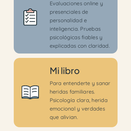
Evaluaciones online y
presenciales de
personalidad e
inteligencia. Pruebas
psicológicas fiables y
explicadas con claridad.
Mi libro
Para entenderte y sanar
heridas familiares.
Psicología clara, herida
emocional y verdades
que alivian.