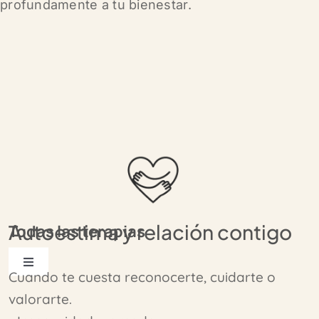
profundamente a tu bienestar.
Autoestima y relación contigo
Todas las terapias
Toggle
Cuando te cuesta reconocerte, cuidarte o
Navigation
valorarte.
Autoestima y relación contigo