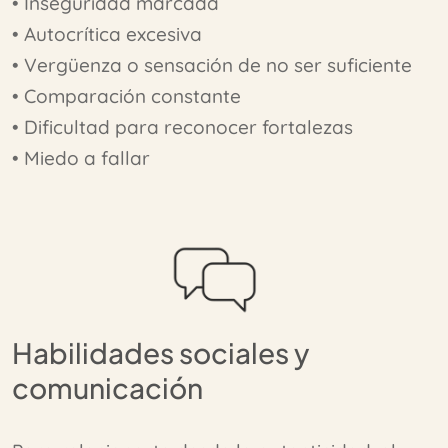
• Inseguridad marcada
• Autocrítica excesiva
Habilidades sociales y comunicación
• Vergüenza o sensación de no ser suficiente
• Comparación constante
Límites y autocuidado
• Dificultad para reconocer fortalezas
• Miedo a fallar
Estrés, sobrecarga y bloqueo emocional
Autolesiones como patrón de regulación emocional
Duelos y procesos vitales
Habilidades sociales y
Identidad emocional y autoconocimiento
comunicación
Toma de decisiones y orientación personal