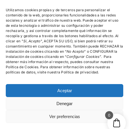
Política de
devoluciones,
Utilizamos cookies propias y de terceros para personalizar el
reembolsos y
contenido de la web, proporcionarles funcionalidades a las redes
cancelación de
sociales y analizar el tráfico de nuestra web. Puede aceptar el uso
pedidos
de esta tecnología o administrar su configuración y poder
rechazarla, y así controlar completamente qué información se
recopila y gestiona a través de los botones habilitados al efecto. Al
clicar en "
Encuéntranos!
Sí, Acepto
", ACEPTA SU USO, si bien podrá retirar su
consentimiento en cualquier momento. También puede RECHAZAR la
instalación de cookies clicando en “
No Acepto
" o CONFIGURAR la
instalación de cookies clicando en “
Configurar Cookies
”. Para
615.996.522
obtener más información al respecto, puedes consultar nuestra
Política de Cookies. Para obtener información sobre nuestras
C/Rector Lucena, Nº 15-19, 4º A, Salamanca
políticas de datos, visite nuestra Política de privacidad.
Aceptar
Denegar
© psicologosalamancamg - 2025 • Todos los derechos
reservados
0
Ver preferencias