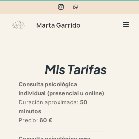
Skip
Instagram
WhatsApp
to
content
Mis Tarifas
Consulta psicológica
individual (presencial u online)
Duración aproximada:
50
minutos
Precio:
60 €
Consulta psicológica para