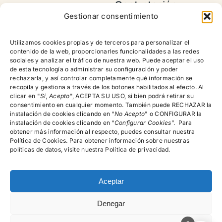
Contratación y
Envios
Gestionar consentimiento
Política de
devoluciones,
Utilizamos cookies propias y de terceros para personalizar el
reembolsos y
contenido de la web, proporcionarles funcionalidades a las redes
cancelación de
sociales y analizar el tráfico de nuestra web. Puede aceptar el uso
pedidos
de esta tecnología o administrar su configuración y poder
rechazarla, y así controlar completamente qué información se
recopila y gestiona a través de los botones habilitados al efecto. Al
clicar en "
Sí, Acepto
", ACEPTA SU USO, si bien podrá retirar su
Encuéntranos!
consentimiento en cualquier momento. También puede RECHAZAR la
instalación de cookies clicando en “
No Acepto
" o CONFIGURAR la
instalación de cookies clicando en “
Configurar Cookies
”. Para
615.996.522
obtener más información al respecto, puedes consultar nuestra
Política de Cookies. Para obtener información sobre nuestras
C/Rector Lucena, Nº 15-19, 4º A, Salamanca
políticas de datos, visite nuestra Política de privacidad.
Aceptar
Denegar
© psicologosalamancamg - 2025 • Todos los derechos