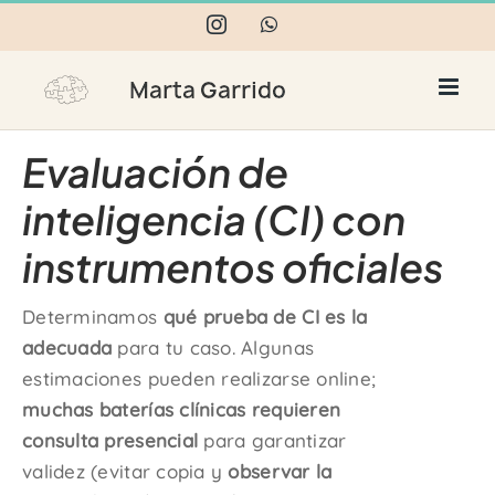
Skip
Instagram
WhatsApp
to
content
Evaluación de
inteligencia (CI) con
instrumentos oficiales
Determinamos
qué prueba de CI es la
adecuada
para tu caso. Algunas
estimaciones pueden realizarse online;
muchas baterías clínicas requieren
consulta presencial
para garantizar
validez (evitar copia y
observar la