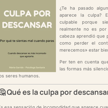
¿Te ha pasado algu
aparece la culpa? 
culpable porque s
realmente no es por
cabeza aprendió que p
como perder el con
merecemos» estar bie
Per ten en cuenta qu
las formas más silenc
los seres humanos.
🤔 Qué es la culpa por descansa
Es esa sensación de incomodidad que aparece cua