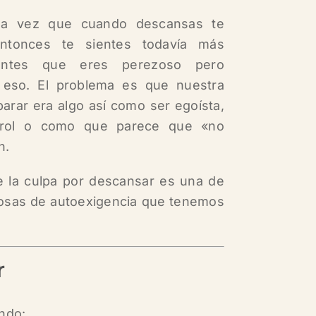
na vez que cuando descansas te
Entonces te sientes todavía más
ientes que eres perezoso pero
 eso. El problema es que nuestra
arar era algo así como ser egoísta,
trol o como que parece que «no
n.
e la culpa por descansar es una de
iosas de autoexigencia que tenemos
r
ndo: