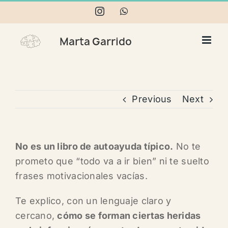
Skip
Instagram
WhatsApp
to
content
Previous
Next
No es un libro de autoayuda típico.
No te
prometo que “todo va a ir bien” ni te suelto
frases motivacionales vacías.
Te explico, con un lenguaje claro y
cercano,
cómo se forman ciertas heridas