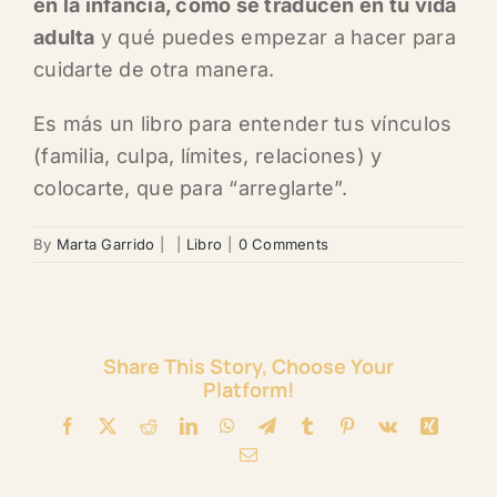
en la infancia
, cómo se traducen en tu vida
adulta
y
qué puedes empezar a hacer
para
cuidarte de otra manera.
Es más un libro para
entender tus vínculos
(familia, culpa, límites, relaciones) y
colocarte, que para “arreglarte”.
By
Marta Garrido
|
|
Libro
|
0 Comments
Share This Story, Choose Your
Platform!
Facebook
X
Reddit
LinkedIn
WhatsApp
Telegram
Tumblr
Pinterest
Vk
Xing
Correo
Electronico