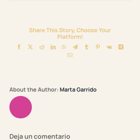
Share This Story, Choose Your
Platform!
Facebook
X
Reddit
LinkedIn
WhatsApp
Telegram
Tumblr
Pinterest
Vk
Xing
Correo
Electronico
About the Author:
Marta Garrido
Deja un comentario