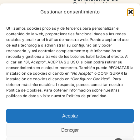
Contratación y
Envios
Gestionar consentimiento
Política de
devoluciones,
Utilizamos cookies propias y de terceros para personalizar el
reembolsos y
contenido de la web, proporcionarles funcionalidades a las redes
cancelación de
sociales y analizar el tráfico de nuestra web. Puede aceptar el uso
pedidos
de esta tecnología o administrar su configuración y poder
rechazarla, y así controlar completamente qué información se
recopila y gestiona a través de los botones habilitados al efecto. Al
clicar en "
Encuéntranos!
Sí, Acepto
", ACEPTA SU USO, si bien podrá retirar su
consentimiento en cualquier momento. También puede RECHAZAR la
instalación de cookies clicando en “
No Acepto
" o CONFIGURAR la
instalación de cookies clicando en “
Configurar Cookies
”. Para
615.996.522
obtener más información al respecto, puedes consultar nuestra
Política de Cookies. Para obtener información sobre nuestras
C/Rector Lucena, Nº 15-19, 4º A, Salamanca
políticas de datos, visite nuestra Política de privacidad.
Aceptar
Denegar
© psicologosalamancamg - 2026 • Todos los derechos