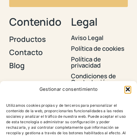
Contenido
Legal
Aviso Legal
Productos
Política de cookies
Contacto
Política de
Blog
privacidad
Condiciones de
Contratación y
Envios
Gestionar consentimiento
Política de
devoluciones,
Utilizamos cookies propias y de terceros para personalizar el
reembolsos y
contenido de la web, proporcionarles funcionalidades a las redes
cancelación de
sociales y analizar el tráfico de nuestra web. Puede aceptar el uso
pedidos
de esta tecnología o administrar su configuración y poder
rechazarla, y así controlar completamente qué información se
recopila y gestiona a través de los botones habilitados al efecto. Al