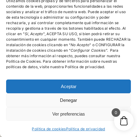
devoluciones,
Utilizamos cookies propias y de terceros para personalizar el
reembolsos y
contenido de la web, proporcionarles funcionalidades a las redes
cancelación de
sociales y analizar el tráfico de nuestra web. Puede aceptar el uso
pedidos
de esta tecnología o administrar su configuración y poder
rechazarla, y así controlar completamente qué información se
recopila y gestiona a través de los botones habilitados al efecto. Al
clicar en "
Encuéntranos!
Sí, Acepto
", ACEPTA SU USO, si bien podrá retirar su
consentimiento en cualquier momento. También puede RECHAZAR la
instalación de cookies clicando en “
No Acepto
" o CONFIGURAR la
instalación de cookies clicando en “
Configurar Cookies
”. Para
615.996.522
obtener más información al respecto, puedes consultar nuestra
Política de Cookies. Para obtener información sobre nuestras
C/Rector Lucena, Nº 15-19, 4º A, Salamanca
políticas de datos, visite nuestra Política de privacidad.
Aceptar
Denegar
© psicologosalamancamg - 2026 • Todos los derechos
reservados
0
Ver preferencias
Política de cookies
Política de privacidad