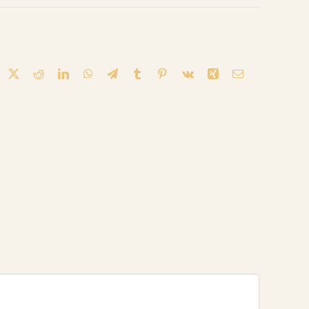
acebook
X
Reddit
LinkedIn
WhatsApp
Telegram
Tumblr
Pinterest
Vk
Xing
Correo
Electronico