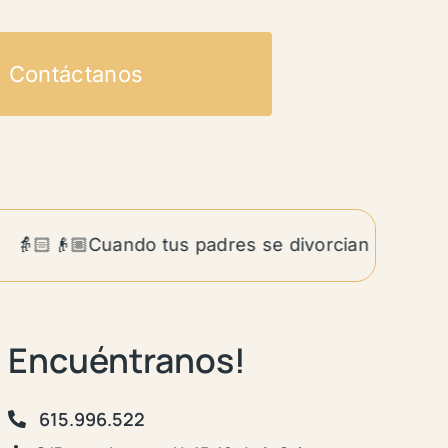
Contáctanos
🏻👴🏼Cuando tus padres se divorcian siendo adult
Encuéntranos!
615.996.522