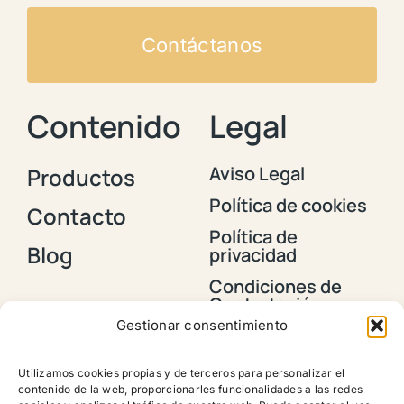
Contáctanos
Contenido
Legal
Aviso Legal
Productos
Política de cookies
Contacto
Política de
Blog
privacidad
Condiciones de
Contratación y
Envios
Gestionar consentimiento
Política de
devoluciones,
Utilizamos cookies propias y de terceros para personalizar el
reembolsos y
contenido de la web, proporcionarles funcionalidades a las redes