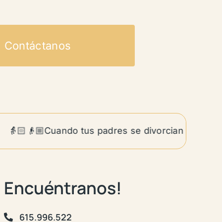
Contáctanos
👵🏻👴🏼Cuando tus padres se divorcian siendo adul
Encuéntranos!
615.996.522