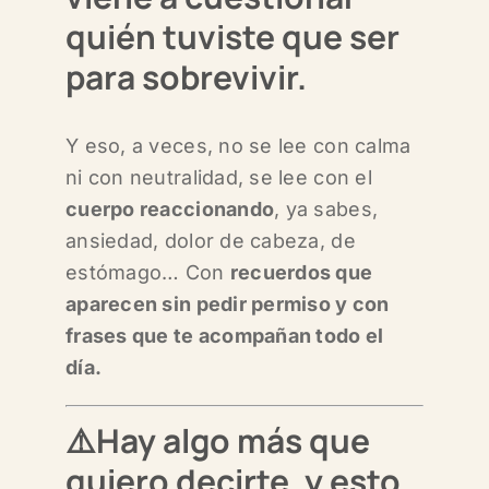
quién tuviste que ser
para sobrevivir
.
Y eso, a veces, no se lee con calma
ni con neutralidad, s
e lee con el
cuerpo reaccionando
, ya sabes,
ansiedad, dolor de cabeza, de
estómago… C
on
recuerdos que
aparecen sin pedir permiso y c
on
frases que te acompañan todo el
día.
⚠️Hay algo más que
quiero decirte, y esto