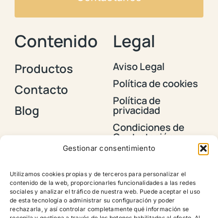
Contenido
Legal
Aviso Legal
Productos
Política de cookies
Contacto
Política de
Blog
privacidad
Condiciones de
Contratación y
Envios
Gestionar consentimiento
Política de
devoluciones,
Utilizamos cookies propias y de terceros para personalizar el
reembolsos y
contenido de la web, proporcionarles funcionalidades a las redes
cancelación de
sociales y analizar el tráfico de nuestra web. Puede aceptar el uso
pedidos
de esta tecnología o administrar su configuración y poder
rechazarla, y así controlar completamente qué información se
recopila y gestiona a través de los botones habilitados al efecto. Al