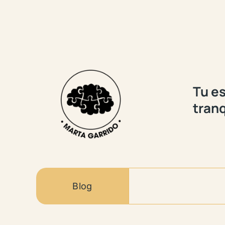
Tu es
tranq
Blog