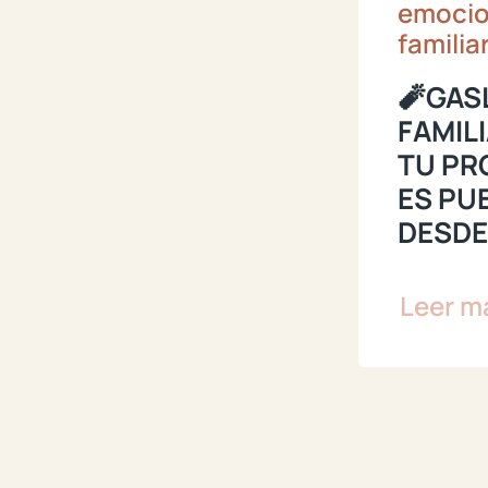
emocio
familia
🧨GAS
FAMIL
TU PR
ES PU
DESDE
Leer m