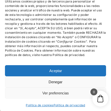
devoluciones,
Utilizamos cookies propias y de terceros para personalizar el
reembolsos y
contenido de la web, proporcionarles funcionalidades a las redes
cancelación de
sociales y analizar el tráfico de nuestra web. Puede aceptar el uso
pedidos
de esta tecnología o administrar su configuración y poder
rechazarla, y así controlar completamente qué información se
recopila y gestiona a través de los botones habilitados al efecto. Al
clicar en "
Encuéntranos!
Sí, Acepto
", ACEPTA SU USO, si bien podrá retirar su
consentimiento en cualquier momento. También puede RECHAZAR la
instalación de cookies clicando en “
No Acepto
" o CONFIGURAR la
instalación de cookies clicando en “
Configurar Cookies
”. Para
615.996.522
obtener más información al respecto, puedes consultar nuestra
Política de Cookies. Para obtener información sobre nuestras
C/Rector Lucena, Nº 15-19, 4º A, Salamanca
políticas de datos, visite nuestra Política de privacidad.
Aceptar
Denegar
© psicologosalamancamg - 2026 • Todos los derechos
reservados
0
Ver preferencias
Política de cookies
Política de privacidad