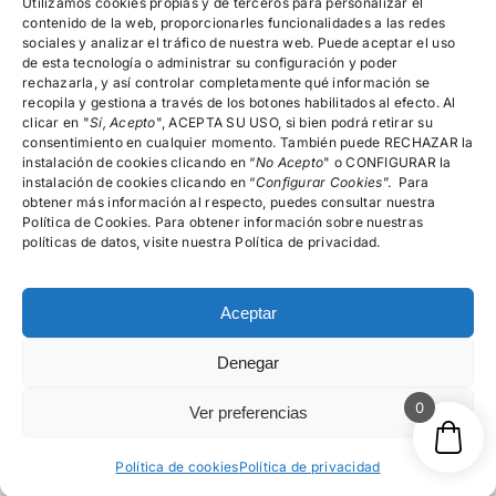
devoluciones,
Utilizamos cookies propias y de terceros para personalizar el
reembolsos y
contenido de la web, proporcionarles funcionalidades a las redes
cancelación de
sociales y analizar el tráfico de nuestra web. Puede aceptar el uso
pedidos
de esta tecnología o administrar su configuración y poder
rechazarla, y así controlar completamente qué información se
recopila y gestiona a través de los botones habilitados al efecto. Al
clicar en "
Encuéntranos!
Sí, Acepto
", ACEPTA SU USO, si bien podrá retirar su
consentimiento en cualquier momento. También puede RECHAZAR la
instalación de cookies clicando en “
No Acepto
" o CONFIGURAR la
instalación de cookies clicando en “
Configurar Cookies
”. Para
615.996.522
obtener más información al respecto, puedes consultar nuestra
Política de Cookies. Para obtener información sobre nuestras
C/Rector Lucena, Nº 15-19, 4º A, Salamanca
políticas de datos, visite nuestra Política de privacidad.
Aceptar
Denegar
© psicologosalamancamg - 2026 • Todos los derechos
reservados
0
Ver preferencias
Política de cookies
Política de privacidad