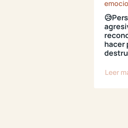
emocio
😥Pers
agresi
recono
hacer 
destr
Leer m