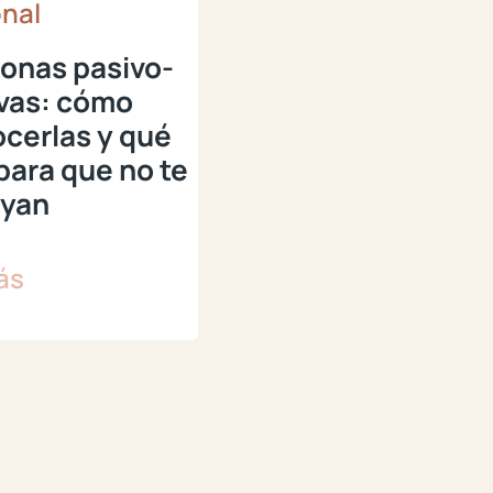
nal
onas pasivo-
vas: cómo
cerlas y qué
para que no te
uyan
ás