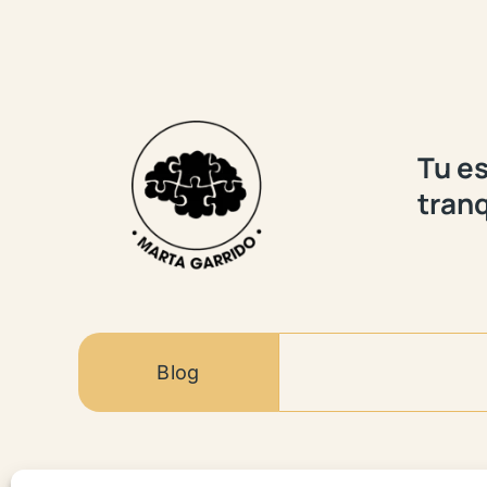
Tu es
tranq
Blog