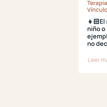
Terapia
Vínculo
👧🏻El
niño o 
ejempl
no de
Leer m