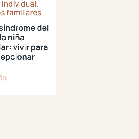
 individual,
s familiares
 síndrome del
la niña
ar: vivir para
cepcionar
ás