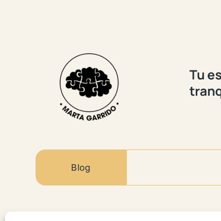
Tu es
tranq
Blog