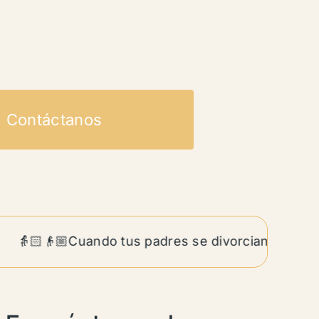
Contáctanos
👵🏻👴🏼Cuando tus padres se divorcian siendo adul