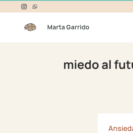
Skip
Instagram
WhatsApp
to
content
miedo al fu
Ansied