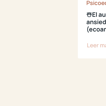
Psicoe
☃️El a
ansied
(ecoa
Leer m