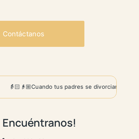
Contáctanos
👵🏻👴🏼Cuando tus padres se divorcian siendo adu
Encuéntranos!