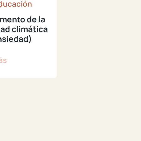
ducación
umento de la
ad climática
nsiedad)
ás