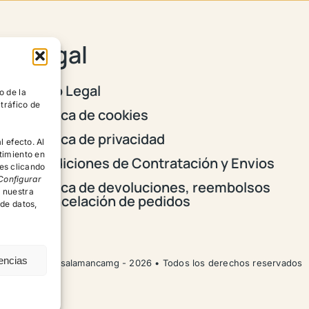
Legal
Aviso Legal
o de la
 tráfico de
Política de cookies
Política de privacidad
l efecto. Al
timiento en
Condiciones de Contratación y Envios
es clicando
Configurar
Política de devoluciones, reembolsos
r nuestra
y cancelación de pedidos
 de datos,
rencias
© psicologosalamancamg - 2026 • Todos los derechos reservados