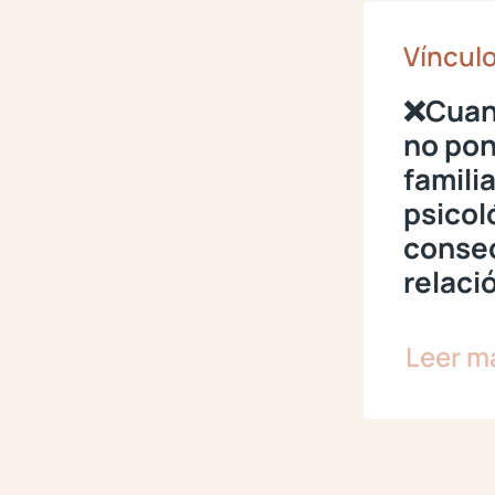
Vínculo
❌Cuan
no pon
famili
psicol
consec
relaci
Leer m