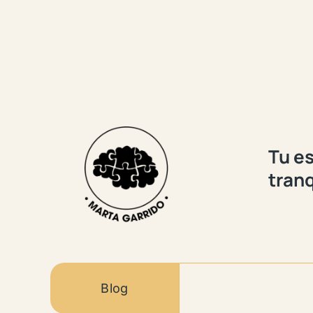
Tu es
tranq
Blog