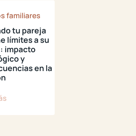
s familiares
do tu pareja
e límites a su
a: impacto
ógico y
uencias en la
ón
ás