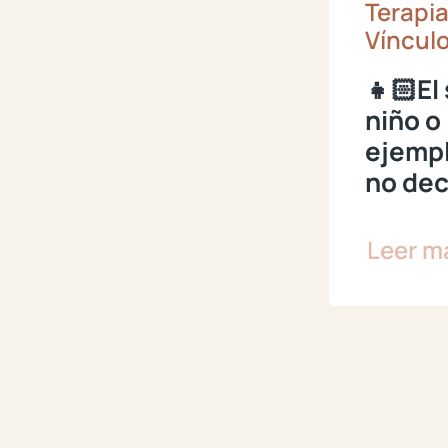
Terapia
Vínculo
👧🏻El
niño o 
ejempl
no de
Leer m