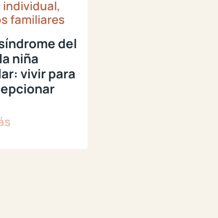
 individual,
s familiares
 síndrome del
la niña
ar: vivir para
cepcionar
ás