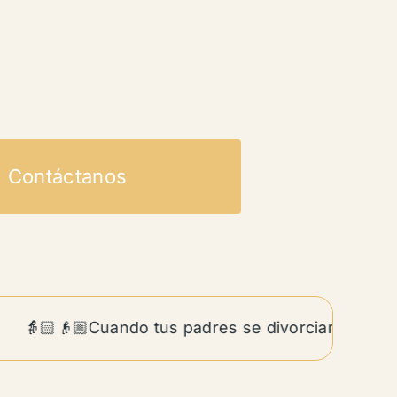
Contáctanos
👵🏻👴🏼Cuando tus padres se divorcian siendo adu