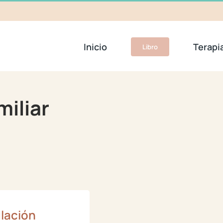
Inicio
Terapi
Libro
miliar
lación