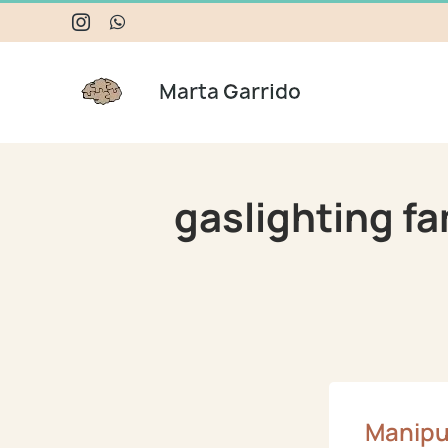
Skip
Instagram
WhatsApp
to
content
gaslighting fa
Manipu