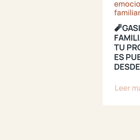
emocio
familia
🧨GAS
FAMIL
TU PR
ES PU
DESDE
Leer m