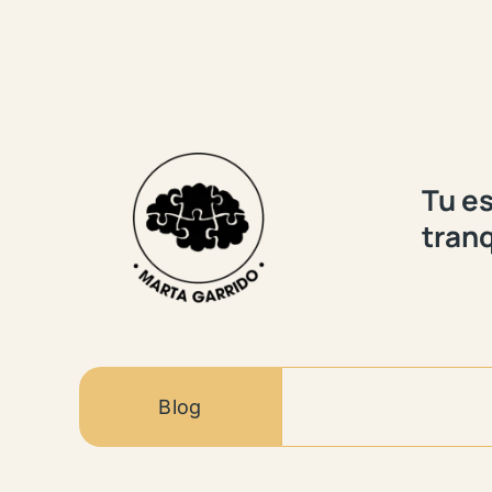
Tu es
tranq
Blog