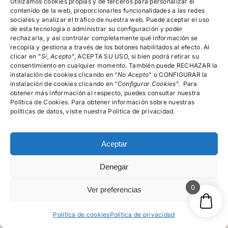
devoluciones,
Utilizamos cookies propias y de terceros para personalizar el
reembolsos y
contenido de la web, proporcionarles funcionalidades a las redes
cancelación de
sociales y analizar el tráfico de nuestra web. Puede aceptar el uso
pedidos
de esta tecnología o administrar su configuración y poder
rechazarla, y así controlar completamente qué información se
recopila y gestiona a través de los botones habilitados al efecto. Al
clicar en "
Encuéntranos!
Sí, Acepto
", ACEPTA SU USO, si bien podrá retirar su
consentimiento en cualquier momento. También puede RECHAZAR la
instalación de cookies clicando en “
No Acepto
" o CONFIGURAR la
instalación de cookies clicando en “
Configurar Cookies
”. Para
615.996.522
obtener más información al respecto, puedes consultar nuestra
Política de Cookies. Para obtener información sobre nuestras
C/Rector Lucena, Nº 15-19, 4º A, Salamanca
políticas de datos, visite nuestra Política de privacidad.
Aceptar
Denegar
© psicologosalamancamg - 2026 • Todos los derechos
reservados
0
Ver preferencias
Política de cookies
Política de privacidad