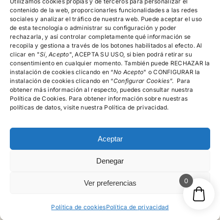
devoluciones,
Utilizamos cookies propias y de terceros para personalizar el
reembolsos y
contenido de la web, proporcionarles funcionalidades a las redes
cancelación de
sociales y analizar el tráfico de nuestra web. Puede aceptar el uso
pedidos
de esta tecnología o administrar su configuración y poder
rechazarla, y así controlar completamente qué información se
recopila y gestiona a través de los botones habilitados al efecto. Al
clicar en "
Encuéntranos!
Sí, Acepto
", ACEPTA SU USO, si bien podrá retirar su
consentimiento en cualquier momento. También puede RECHAZAR la
instalación de cookies clicando en “
No Acepto
" o CONFIGURAR la
instalación de cookies clicando en “
Configurar Cookies
”. Para
615.996.522
obtener más información al respecto, puedes consultar nuestra
Política de Cookies. Para obtener información sobre nuestras
C/Rector Lucena, Nº 15-19, 4º A, Salamanca
políticas de datos, visite nuestra Política de privacidad.
Aceptar
Denegar
© psicologosalamancamg - 2026 • Todos los derechos
reservados
0
Ver preferencias
Política de cookies
Política de privacidad