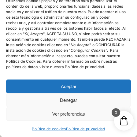
devoluciones,
Utilizamos cookies propias y de terceros para personalizar el
reembolsos y
contenido de la web, proporcionarles funcionalidades a las redes
cancelación de
sociales y analizar el tráfico de nuestra web. Puede aceptar el uso
pedidos
de esta tecnología o administrar su configuración y poder
rechazarla, y así controlar completamente qué información se
recopila y gestiona a través de los botones habilitados al efecto. Al
clicar en "
Encuéntranos!
Sí, Acepto
", ACEPTA SU USO, si bien podrá retirar su
consentimiento en cualquier momento. También puede RECHAZAR la
instalación de cookies clicando en “
No Acepto
" o CONFIGURAR la
instalación de cookies clicando en “
Configurar Cookies
”. Para
615.996.522
obtener más información al respecto, puedes consultar nuestra
Política de Cookies. Para obtener información sobre nuestras
C/Rector Lucena, Nº 15-19, 4º A, Salamanca
políticas de datos, visite nuestra Política de privacidad.
Aceptar
Denegar
© psicologosalamancamg - 2016 • Todos los derechos
reservados
0
Ver preferencias
Política de cookies
Política de privacidad