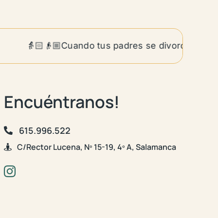
👵🏻👴🏼Cuando tus padres se divorcian siendo 
Encuéntranos!
615.996.522
C/Rector Lucena, Nº 15-19, 4º A, Salamanca