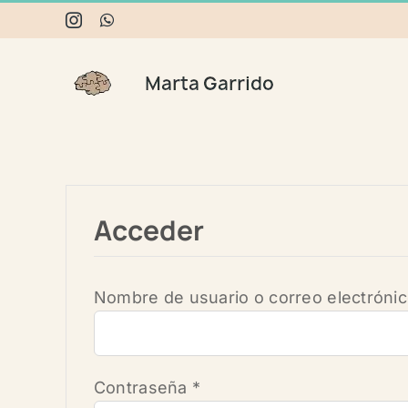
Skip
Instagram
WhatsApp
to
content
Acceder
Nombre de usuario o correo electróni
Obligatorio
Contraseña
*