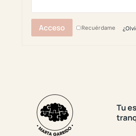
Acceso
Recuérdame
¿Olv
Tu es
tranq