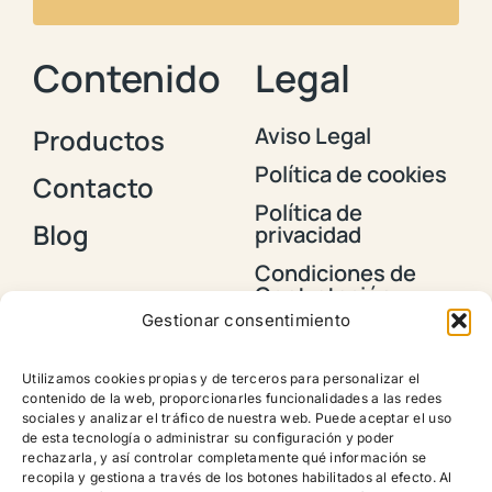
Contenido
Legal
Aviso Legal
Productos
Política de cookies
Contacto
Política de
Blog
privacidad
Condiciones de
Contratación y
Envios
Gestionar consentimiento
Política de
devoluciones,
Utilizamos cookies propias y de terceros para personalizar el
reembolsos y
contenido de la web, proporcionarles funcionalidades a las redes
cancelación de
sociales y analizar el tráfico de nuestra web. Puede aceptar el uso
pedidos
de esta tecnología o administrar su configuración y poder
rechazarla, y así controlar completamente qué información se
recopila y gestiona a través de los botones habilitados al efecto. Al